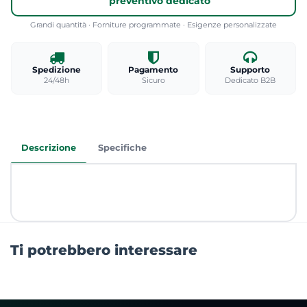
preventivo dedicato
Grandi quantità · Forniture programmate · Esigenze personalizzate
Spedizione
Pagamento
Supporto
24/48h
Sicuro
Dedicato B2B
Descrizione
Specifiche
Ti potrebbero interessare