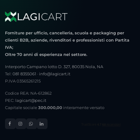
Forniture per ufficio, cancelleria, scuola e packaging per
clienti B2B, aziende, rivenditori e professionisti con Partita
IVA;
Oltre 70 anni di esperienza nel settore.
Interporto Campano lotto D. 327, 80035 Nola, NA
Tel:
081 8355061
·
info@lagicart.it
P.IVA 03565261215
Codice REA: NA-612862
PEC:
lagicart@pec.it
Capitale sociale
300.000,00
interamente versato