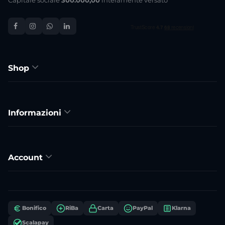
Capitale sociale
300.000,00
interamente versato
Shop
Informazioni
Account
Bonifico
RiBa
Carta
PayPal
Klarna
Scalapay