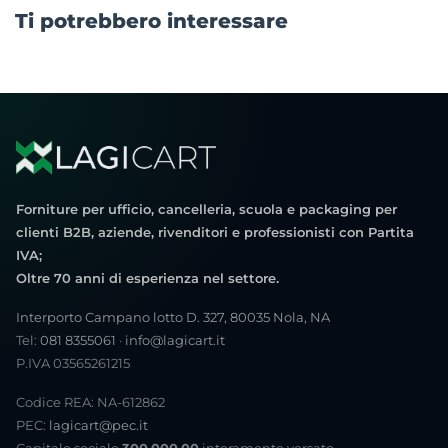
Ti potrebbero interessare
Forniture per ufficio, cancelleria, scuola e packaging per
clienti B2B, aziende, rivenditori e professionisti con Partita
IVA;
Oltre 70 anni di esperienza nel settore.
Interporto Campano lotto D. 327, 80035 Nola, NA
Tel:
081 8355061
·
info@lagicart.it
P.IVA 03565261215
Codice REA: NA-612862
PEC:
lagicart@pec.it