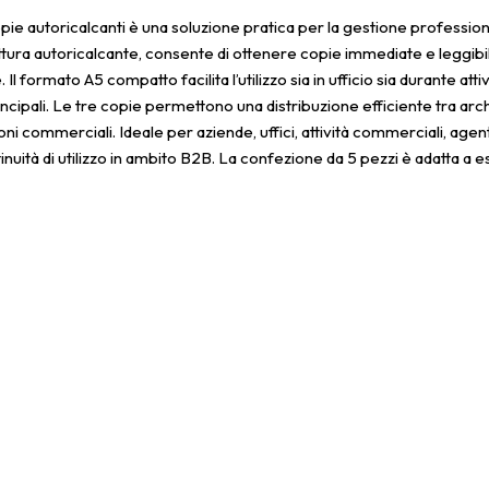
e autoricalcanti è una soluzione pratica per la gestione professiona
ruttura autoricalcante, consente di ottenere copie immediate e leggibi
l formato A5 compatto facilita l’utilizzo sia in ufficio sia durante a
ncipali. Le tre copie permettono una distribuzione efficiente tra arch
i commerciali. Ideale per aziende, uffici, attività commerciali, agenti 
uità di utilizzo in ambito B2B. La confezione da 5 pezzi è adatta a 