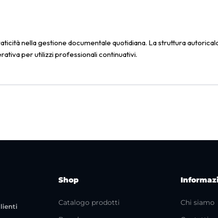
ticità nella gestione documentale quotidiana. La struttura autoricalca
tiva per utilizzi professionali continuativi.
Shop
Informaz
Catalogo prodotti
Chi siamo
lienti