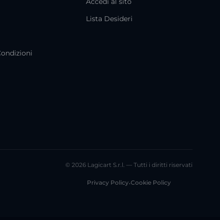
Accedi al sito
i
Lista Desideri
Condizioni
© 2026 Lagicart S.r.l. — Tutti i diritti riservati
Privacy Policy
•
Cookie Policy