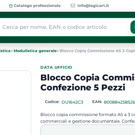
Catalogo professionale
info@lagicart.it
 modifica di un filtro aggiorna automaticamente gli altri filtri dis
stica
Modulistica generale
Blocco Copia Commissione A5 3 Copie
DATA UFFICIO
Blocco Copia Commis
Confezione 5 Pezzi
Codice:
DU1642C3
EAN:
80088425852
Blocco copia commissione formato A5 a 3 copie
commerciali e gestione documentale. Confezion