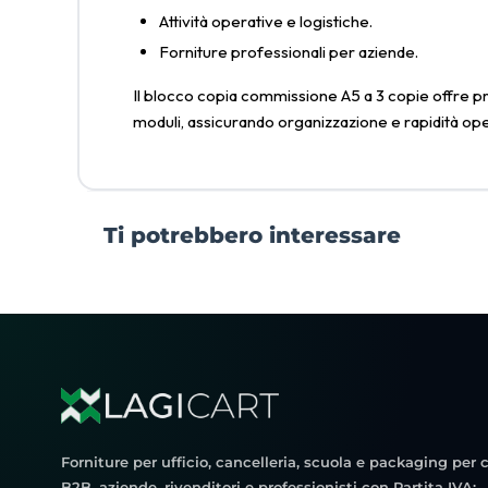
Attività operative e logistiche.
Forniture professionali per aziende.
Il blocco copia commissione A5 a 3 copie offre pra
moduli, assicurando organizzazione e rapidità opera
Ti potrebbero interessare
Forniture per ufficio, cancelleria, scuola e packaging per c
B2B, aziende, rivenditori e professionisti con Partita IVA;