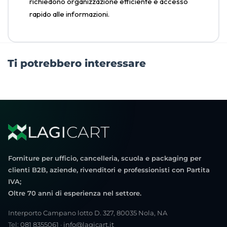
richiedono organizzazione efficiente e accesso
rapido alle informazioni.
Ti potrebbero interessare
Forniture per ufficio, cancelleria, scuola e packaging per
clienti B2B, aziende, rivenditori e professionisti con Partita
IVA;
Oltre 70 anni di esperienza nel settore.
Interporto Campano lotto D. 327, 80035 Nola, NA
Tel:
081 8355061
·
info@lagicart.it