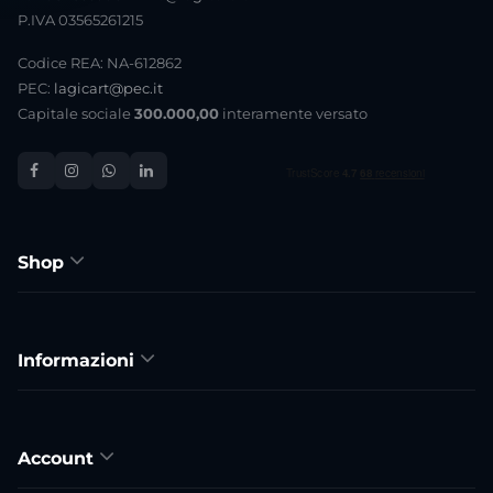
P.IVA 03565261215
Codice REA: NA-612862
PEC:
lagicart@pec.it
Capitale sociale
300.000,00
interamente versato
Shop
Informazioni
Account