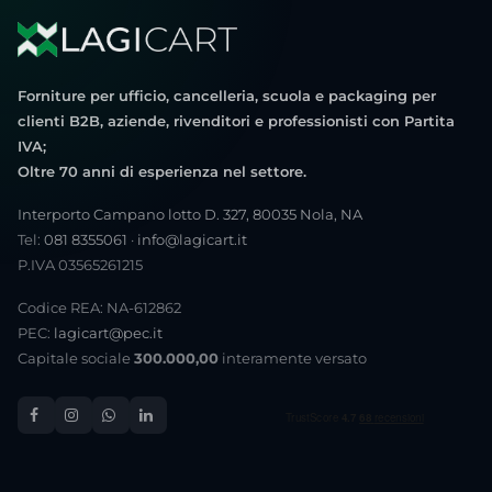
Forniture per ufficio, cancelleria, scuola e packaging per
clienti B2B, aziende, rivenditori e professionisti con Partita
IVA;
Oltre 70 anni di esperienza nel settore.
Interporto Campano lotto D. 327, 80035 Nola, NA
Tel:
081 8355061
·
info@lagicart.it
P.IVA 03565261215
Codice REA: NA-612862
PEC:
lagicart@pec.it
Capitale sociale
300.000,00
interamente versato