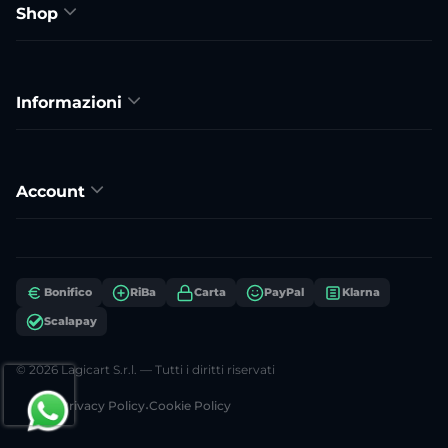
Shop
Informazioni
Account
Bonifico
RiBa
Carta
PayPal
Klarna
Scalapay
© 2026 Lagicart S.r.l. — Tutti i diritti riservati
Privacy Policy
•
Cookie Policy