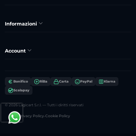
Informazioni
Account
Bonifico
RiBa
Carta
PayPal
Klarna
Scalapay
© 2026 Lagicart S.r.l. — Tutti i diritti riservati
Privacy Policy
•
Cookie Policy