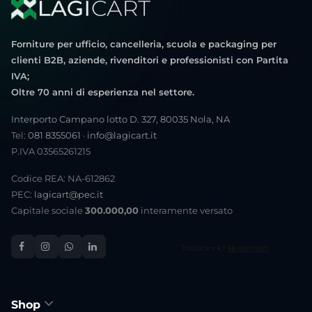
Forniture per ufficio, cancelleria, scuola e packaging per
clienti B2B, aziende, rivenditori e professionisti con Partita
IVA;
Oltre 70 anni di esperienza nel settore.
Interporto Campano lotto D. 327, 80035 Nola, NA
Tel:
081 8355061
·
info@lagicart.it
P.IVA 03565261215
Codice REA: NA-612862
PEC:
lagicart@pec.it
Capitale sociale
300.000,00
interamente versato
Shop