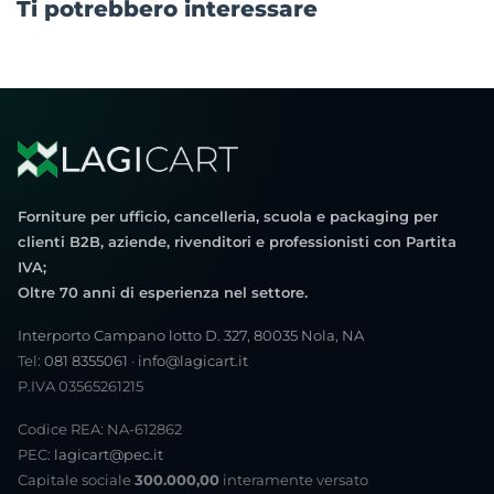
Ti potrebbero interessare
Forniture per ufficio, cancelleria, scuola e packaging per
clienti B2B, aziende, rivenditori e professionisti con Partita
IVA;
Oltre 70 anni di esperienza nel settore.
Interporto Campano lotto D. 327, 80035 Nola, NA
Tel:
081 8355061
·
info@lagicart.it
P.IVA 03565261215
Codice REA: NA-612862
PEC:
lagicart@pec.it
Capitale sociale
300.000,00
interamente versato