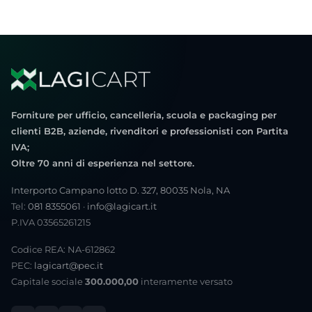
Forniture per ufficio, cancelleria, scuola e packaging per
clienti B2B, aziende, rivenditori e professionisti con Partita
IVA;
Oltre 70 anni di esperienza nel settore.
Interporto Campano lotto D. 327, 80035 Nola, NA
Tel:
081 8355061
·
info@lagicart.it
P.IVA 03565261215
Codice REA: NA-612862
PEC:
lagicart@pec.it
Capitale sociale
300.000,00
interamente versato