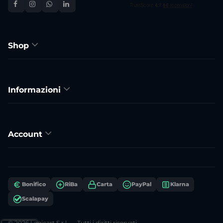
Shop
Informazioni
Account
Bonifico
RiBa
Carta
PayPal
Klarna
Scalapay
© 2026 Lagicart S.r.l. — Tutti i diritti riservati