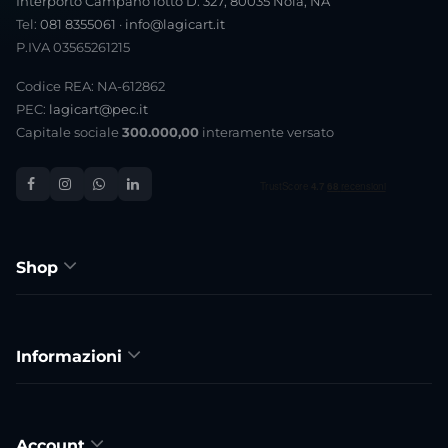
Interporto Campano lotto D. 327, 80035 Nola, NA
Tel:
081 8355061
·
info@lagicart.it
P.IVA 03565261215
Codice REA: NA-612862
PEC:
lagicart@pec.it
Capitale sociale
300.000,00
interamente versato
Shop
Informazioni
Account