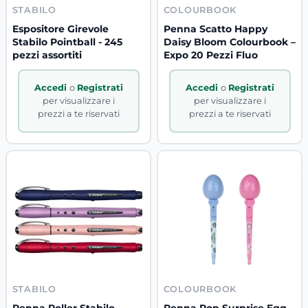
STABILO
COLOURBOOK
Espositore Girevole
Penna Scatto Happy
Stabilo Pointball - 245
Daisy Bloom Colourbook –
pezzi assortiti
Expo 20 Pezzi Fluo
Accedi
o
Registrati
Accedi
o
Registrati
per visualizzare i
per visualizzare i
prezzi a te riservati
prezzi a te riservati
STABILO
COLOURBOOK
Penna Roller Stabilo
Penna Pop Surprise Egg