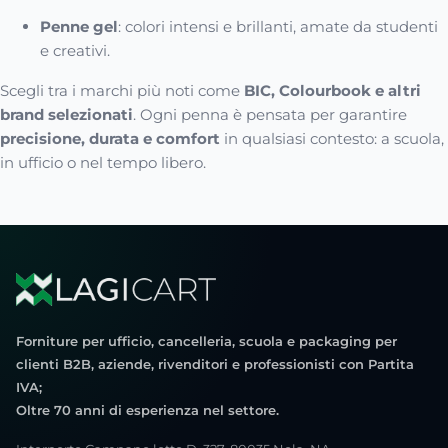
Penne gel
: colori intensi e brillanti, amate da studenti
e creativi.
Scegli tra i marchi più noti come
BIC, Colourbook e altri
brand selezionati
. Ogni penna è pensata per garantire
precisione, durata e comfort
in qualsiasi contesto: a scuola,
in ufficio o nel tempo libero.
Forniture per ufficio, cancelleria, scuola e packaging per
clienti B2B, aziende, rivenditori e professionisti con Partita
IVA;
Oltre 70 anni di esperienza nel settore.