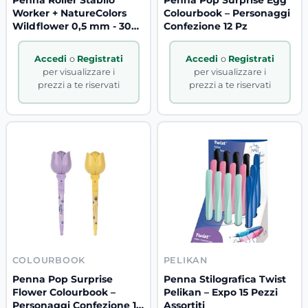
Worker + NatureColors
Colourbook – Personaggi
Wildflower 0,5 mm - 30
Confezione 12 Pz
pezzi
Accedi
o
Registrati
Accedi
o
Registrati
per visualizzare i
per visualizzare i
prezzi a te riservati
prezzi a te riservati
COLOURBOOK
PELIKAN
Penna Pop Surprise
Penna Stilografica Twist
Flower Colourbook –
Pelikan – Expo 15 Pezzi
Personaggi Confezione 12
Assortiti