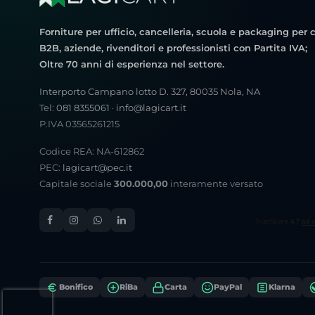
Forniture per ufficio, cancelleria, scuola e packaging per c
B2B, aziende, rivenditori e professionisti con Partita IVA;
Oltre 70 anni di esperienza nel settore.
Interporto Campano lotto D. 327, 80035 Nola, NA
Tel:
081 8355061
·
info@lagicart.it
P.IVA 03565261215
Codice REA: NA-612862
PEC:
lagicart@pec.it
Capitale sociale
300.000,00
interamente versato
Bonifico
RiBa
Carta
PayPal
Klarna