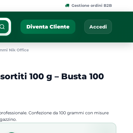
Gestione ordini B2B
ponibili.
Cerca per nome, codic
Diventa Cliente
Accedi
mmi Nik Office
ortiti 100 g – Busta 100
o professionale. Confezione da 100 grammi con misure
agazzino.