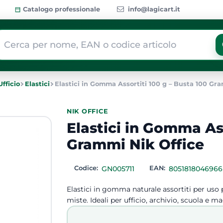
Catalogo professionale
info@lagicart.it
 modifica di un filtro aggiorna automaticamente gli altri filtri dis
Ufficio
Elastici
Elastici in Gomma Assortiti 100 g – Busta 100 Gra
NIK OFFICE
Elastici in Gomma Ass
Grammi Nik Office
Codice:
GN005711
EAN:
8051818046966
Elastici in gomma naturale assortiti per us
miste. Ideali per ufficio, archivio, scuola e m