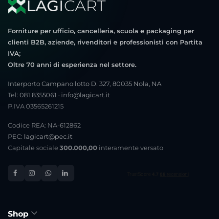
Forniture per ufficio, cancelleria, scuola e packaging per
clienti B2B, aziende, rivenditori e professionisti con Partita
IVA;
Oltre 70 anni di esperienza nel settore.
Interporto Campano lotto D. 327, 80035 Nola, NA
Tel:
081 8355061
·
info@lagicart.it
P.IVA 03565261215
Codice REA: NA-612862
PEC:
lagicart@pec.it
Capitale sociale
300.000,00
interamente versato
Shop