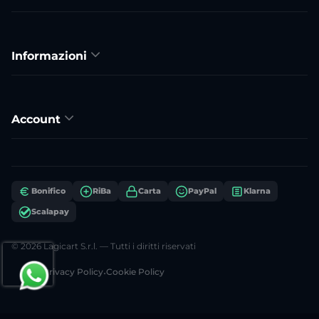
Informazioni
Account
Bonifico
RiBa
Carta
PayPal
Klarna
Scalapay
© 2026 Lagicart S.r.l. — Tutti i diritti riservati
Privacy Policy
•
Cookie Policy