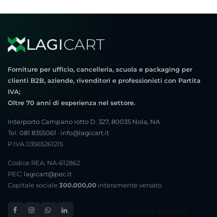
Forniture per ufficio, cancelleria, scuola e packaging per
clienti B2B, aziende, rivenditori e professionisti con Partita
IVA;
Oltre 70 anni di esperienza nel settore.
Interporto Campano lotto D. 327, 80035 Nola, NA
Tel:
081 8355061
·
info@lagicart.it
P.IVA 03565261215
Codice REA: NA-612862
PEC:
lagicart@pec.it
Capitale sociale
300.000,00
interamente versato