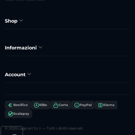
Shop
Informazioni
Account
Bonifico
RiBa
Carta
PayPal
Klarna
Scalapay
© 2026 Lagicart S.r.l. — Tutti i diritti riservati