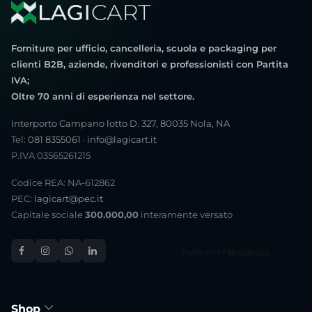
Forniture per ufficio, cancelleria, scuola e packaging per
clienti B2B, aziende, rivenditori e professionisti con Partita
IVA;
Oltre 70 anni di esperienza nel settore.
Interporto Campano lotto D. 327, 80035 Nola, NA
Tel:
081 8355061
·
info@lagicart.it
P.IVA 03565261215
Codice REA: NA-612862
PEC:
lagicart@pec.it
Capitale sociale
300.000,00
interamente versato
Shop