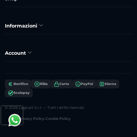
Informazioni
Account
Bonifico
RiBa
Carta
PayPal
Klarna
Scalapay
© 2026 Lagicart S.r.l. — Tutti i diritti riservati
Privacy Policy
•
Cookie Policy