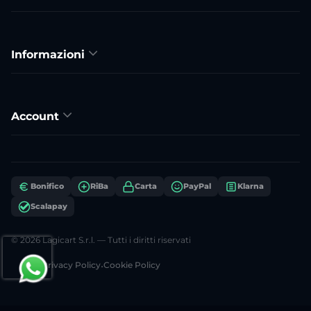
Informazioni
Account
Bonifico
RiBa
Carta
PayPal
Klarna
Scalapay
© 2026 Lagicart S.r.l. — Tutti i diritti riservati
Privacy Policy
•
Cookie Policy