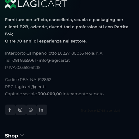
Forniture per ufficio, cancelleria, scuola e packaging per
clienti B2B, aziende, rivenditori e professionisti con Partita
IVA;
Oltre 70 anni di esperienza nel settore.
Interporto Campano lotto D. 327, 80035 Nola, NA
Tel:
081 8355061
·
info@lagicart.it
P.IVA 03565261215
Codice REA: NA-612862
PEC:
lagicart@pec.it
Capitale sociale
300.000,00
interamente versato
Shop