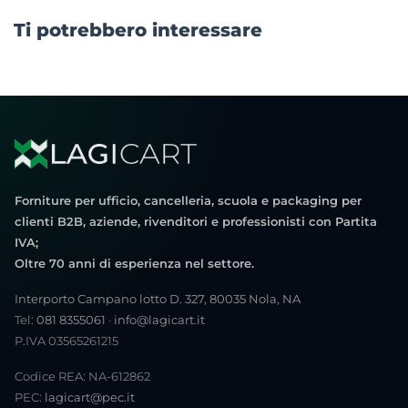
Ti potrebbero interessare
Forniture per ufficio, cancelleria, scuola e packaging per
clienti B2B, aziende, rivenditori e professionisti con Partita
IVA;
Oltre 70 anni di esperienza nel settore.
Interporto Campano lotto D. 327, 80035 Nola, NA
Tel:
081 8355061
·
info@lagicart.it
P.IVA 03565261215
Codice REA: NA-612862
PEC:
lagicart@pec.it