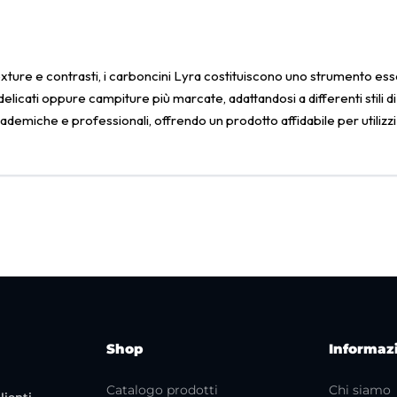
texture e contrasti, i carboncini Lyra costituiscono uno strumento esse
licati oppure campiture più marcate, adattandosi a differenti stili d
cademiche e professionali, offrendo un prodotto affidabile per utilizzi
Shop
Informaz
Catalogo prodotti
Chi siamo