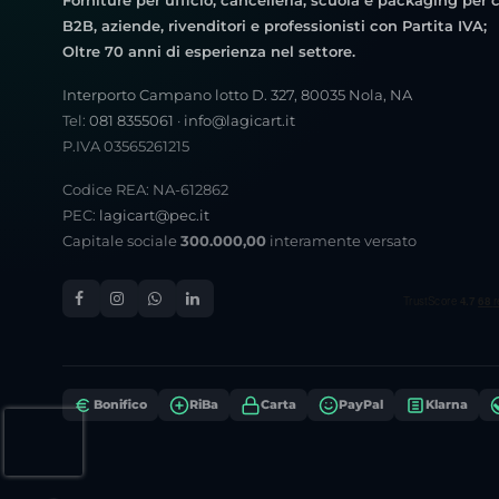
Forniture per ufficio, cancelleria, scuola e packaging per c
B2B, aziende, rivenditori e professionisti con Partita IVA;
Oltre 70 anni di esperienza nel settore.
Interporto Campano lotto D. 327, 80035 Nola, NA
Tel:
081 8355061
·
info@lagicart.it
P.IVA 03565261215
Codice REA: NA-612862
PEC:
lagicart@pec.it
Capitale sociale
300.000,00
interamente versato
Bonifico
RiBa
Carta
PayPal
Klarna