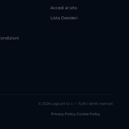
Accedi al sito
i
Lista Desideri
Condizioni
© 2026 Lagicart S.r.l. — Tutti i diritti riservati
Privacy Policy
•
Cookie Policy