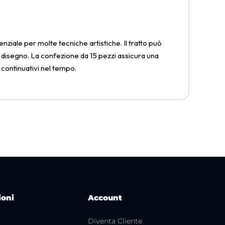
nziale per molte tecniche artistiche. Il tratto può
i disegno. La confezione da 15 pezzi assicura una
 continuativi nel tempo.
ioni
Account
Diventa Cliente