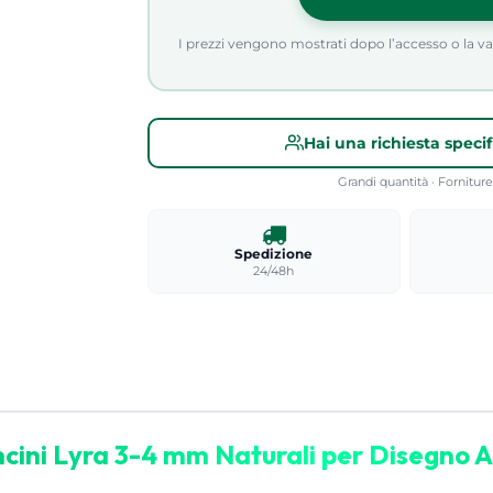
I prezzi vengono mostrati dopo l’accesso o la valid
Hai una richiesta speci
Grandi quantità · Fornitu
Spedizione
24/48h
cini Lyra 3-4 mm Naturali per Disegno Ar