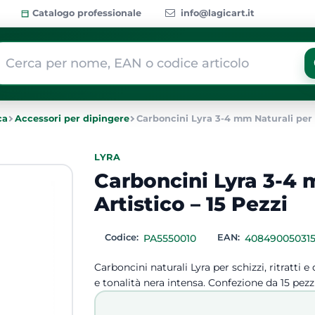
Catalogo professionale
info@lagicart.it
 modifica di un filtro aggiorna automaticamente gli altri filtri dis
ca
Accessori per dipingere
Carboncini Lyra 3-4 mm Naturali per D
LYRA
Carboncini Lyra 3-4 
Artistico – 15 Pezzi
Codice:
PA5550010
EAN:
40849005031
Carboncini naturali Lyra per schizzi, ritratt
e tonalità nera intensa. Confezione da 15 pezzi 