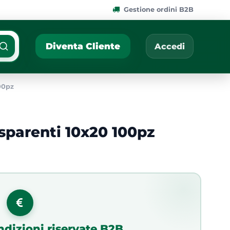
Gestione ordini B2B
ponibili.
Cerca per nome, codic
Diventa Cliente
Accedi
00pz
sparenti 10x20 100pz
ndizioni riservate B2B