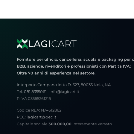
Forniture per ufficio, cancelleria, scuola e packaging per c
B2B, aziende, rivenditori e professionisti con Partita IVA;
Oltre 70 anni di esperienza nel settore.
Interporto Campano lotto D. 327, 80035 Nola, NA
Tel:
081 8355061
·
info@lagicart.it
P.IVA 03565261215
Codice REA: NA-612862
PEC:
lagicart@pec.it
Capitale sociale
300.000,00
interamente versato