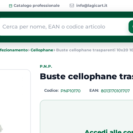
Catalogo professionale
info@lagicart.it
 modifica di un filtro aggiorna automaticamente gli altri filtri dis
fezionamento
Cellophane
Buste cellophane trasparenti 10x20 1
P.N.P.
Buste cellophane tra
Codice:
PNP10170
EAN:
8013170101707
Accedi alle co