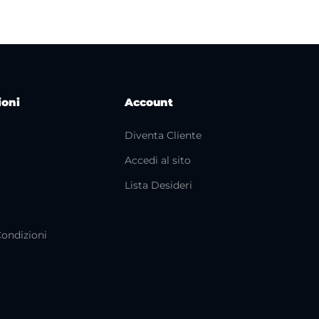
ioni
Account
Diventa Cliente
Accedi al sito
i
Lista Desideri
Condizioni