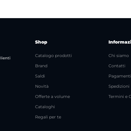
Shop
Informaz
Catalogo prodotti
Chi siamo
lienti
Brand
Contatti
Saldi
Pagament
Novità
Spedizioni
Offerte a volume
Termini e 
Cataloghi
Regali per te