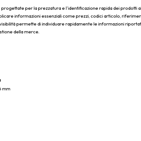
rogettate per la prezzatura e l'identificazione rapida dei prodotti all'
are informazioni essenziali come prezzi, codici articolo, riferimenti 
 visibilità permette di individuare rapidamente le informazioni riportat
estione della merce.
a
16 mm