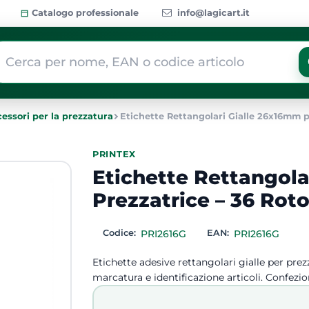
Catalogo professionale
info@lagicart.it
 modifica di un filtro aggiorna automaticamente gli altri filtri dis
essori per la prezzatura
Etichette Rettangolari Gialle 26x16mm pe
PRINTEX
Etichette Rettangola
Prezzatrice – 36 Roto
Codice:
PRI2616G
EAN:
PRI2616G
Etichette adesive rettangolari gialle per pr
marcatura e identificazione articoli. Confezi