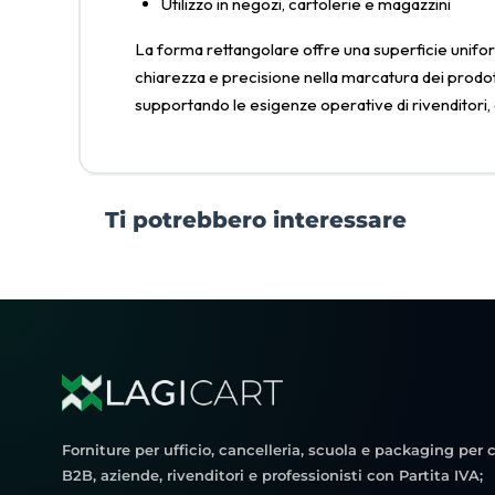
Utilizzo in negozi, cartolerie e magazzini
La forma rettangolare offre una superficie uniform
chiarezza e precisione nella marcatura dei prodotti
supportando le esigenze operative di rivenditori, at
Ti potrebbero interessare
Forniture per ufficio, cancelleria, scuola e packaging per c
B2B, aziende, rivenditori e professionisti con Partita IVA;