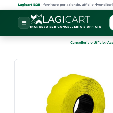
Lagicart B2B
· forniture per aziende, uffici e rivenditori
La
Open
INGROSSO B2B CANCELLERIA E UFFICIO
Cancelleria e Ufficio
Acc