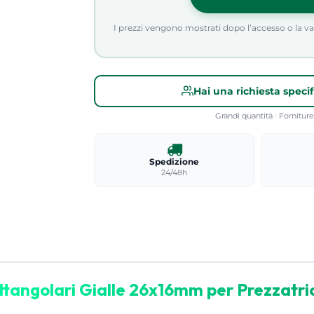
I prezzi vengono mostrati dopo l’accesso o la valid
Hai una richiesta speci
Grandi quantità · Fornitu
Spedizione
24/48h
ttangolari Gialle 26x16mm per Prezzatric