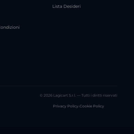
i
Lista Desideri
Condizioni
© 2026 Lagicart S.r.l. — Tutti i diritti riservati
Privacy Policy
•
Cookie Policy