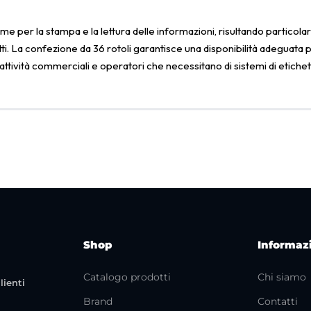
e per la stampa e la lettura delle informazioni, risultando particola
. La confezione da 36 rotoli garantisce una disponibilità adeguata per
tività commerciali e operatori che necessitano di sistemi di etichettatu
Shop
Informaz
Catalogo prodotti
Chi siamo
lienti
Brand
Contatti