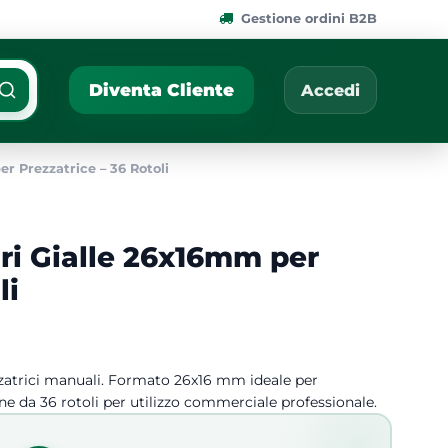
Gestione ordini B2B
ponibili.
Cerca per nome, codic
Diventa Cliente
Accedi
r Prezzatrice – 36 Rotoli
ri Gialle 26x16mm per
li
ezzatrici manuali. Formato 26x16 mm ideale per
one da 36 rotoli per utilizzo commerciale professionale.