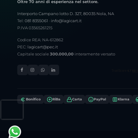
Oltre 70 anni di esperienza nel settore.
Interporto Campano lotto D. 327, 80035 Nola, NA
Tel:
081 8355061
·
info@lagicart.it
P.IVA 03565261215
Codice REA: NA-612862
PEC:
lagicart@pec.it
Capitale sociale
300.000,00
interamente versato
Bonifico
RiBa
Carta
PayPal
Klarna