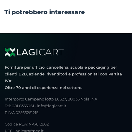
Ti potrebbero interessare
Forniture per ufficio, cancelleria, scuola e packaging per
clienti B2B, aziende, rivenditori e professionisti con Partita
IVA;
Oltre 70 anni di esperienza nel settore.
Interporto Campano lotto D. 327, 80035 Nola, NA
Tel:
081 8355061
·
info@lagicart.it
P.IVA 03565261215
Codice REA: NA-612862
PEC:
lagicart@pec.it