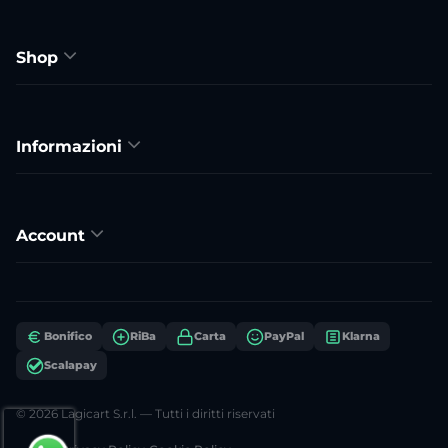
Shop
Informazioni
Account
Bonifico
RiBa
Carta
PayPal
Klarna
Scalapay
© 2026 Lagicart S.r.l. — Tutti i diritti riservati