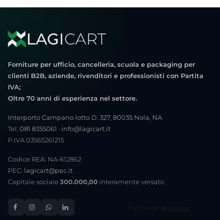
Forniture per ufficio, cancelleria, scuola e packaging per
clienti B2B, aziende, rivenditori e professionisti con Partita
IVA;
Oltre 70 anni di esperienza nel settore.
Interporto Campano lotto D. 327, 80035 Nola, NA
Tel:
081 8355061
·
info@lagicart.it
P.IVA 03565261215
Codice REA: NA-612862
PEC:
lagicart@pec.it
Capitale sociale
300.000,00
interamente versato