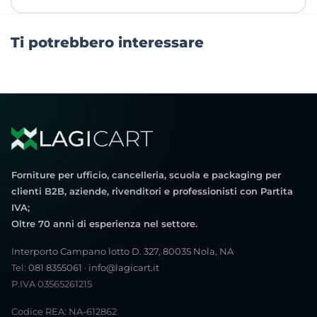
Ti potrebbero interessare
Forniture per ufficio, cancelleria, scuola e packaging per
clienti B2B, aziende, rivenditori e professionisti con Partita
IVA;
Oltre 70 anni di esperienza nel settore.
Interporto Campano lotto D. 327, 80035 Nola, NA
Tel:
081 8355061
·
info@lagicart.it
P.IVA 03565261215
Codice REA: NA-612862