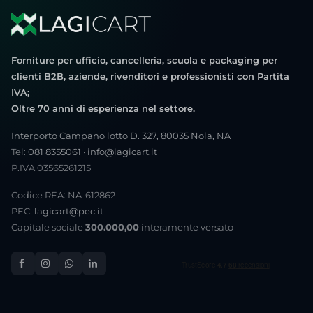
Forniture per ufficio, cancelleria, scuola e packaging per
clienti B2B, aziende, rivenditori e professionisti con Partita
IVA;
Oltre 70 anni di esperienza nel settore.
Interporto Campano lotto D. 327, 80035 Nola, NA
Tel:
081 8355061
·
info@lagicart.it
P.IVA 03565261215
Codice REA: NA-612862
PEC:
lagicart@pec.it
Capitale sociale
300.000,00
interamente versato