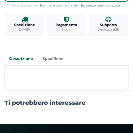
Grandi quantità · Forniture programmate · Esigenze personalizzate
Spedizione
Pagamento
Supporto
24/48h
Sicuro
Dedicato B2B
Descrizione
Specifiche
Ti potrebbero interessare