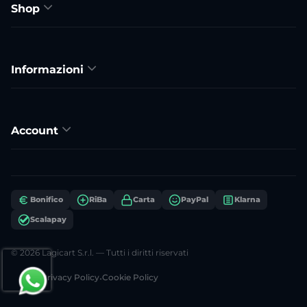
Shop
Informazioni
Account
Bonifico
RiBa
Carta
PayPal
Klarna
Scalapay
© 2026 Lagicart S.r.l. — Tutti i diritti riservati
Privacy Policy
•
Cookie Policy