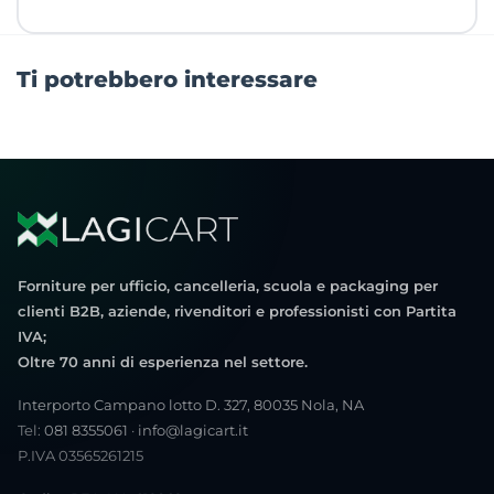
Ti potrebbero interessare
Forniture per ufficio, cancelleria, scuola e packaging per
clienti B2B, aziende, rivenditori e professionisti con Partita
IVA;
Oltre 70 anni di esperienza nel settore.
Interporto Campano lotto D. 327, 80035 Nola, NA
Tel:
081 8355061
·
info@lagicart.it
P.IVA 03565261215