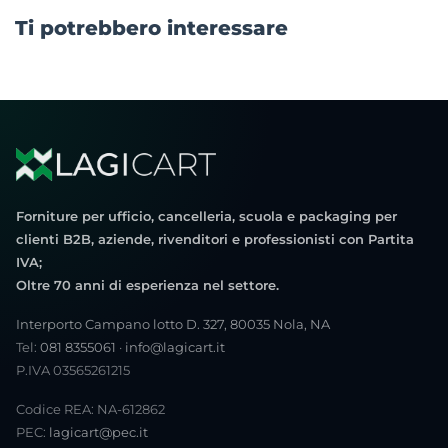
Ti potrebbero interessare
Forniture per ufficio, cancelleria, scuola e packaging per
clienti B2B, aziende, rivenditori e professionisti con Partita
IVA;
Oltre 70 anni di esperienza nel settore.
Interporto Campano lotto D. 327, 80035 Nola, NA
Tel:
081 8355061
·
info@lagicart.it
P.IVA 03565261215
Codice REA: NA-612862
PEC:
lagicart@pec.it