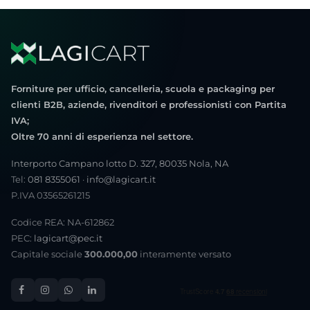
Forniture per ufficio, cancelleria, scuola e packaging per
clienti B2B, aziende, rivenditori e professionisti con Partita
IVA;
Oltre 70 anni di esperienza nel settore.
Interporto Campano lotto D. 327, 80035 Nola, NA
Tel:
081 8355061
·
info@lagicart.it
P.IVA 03565261215
Codice REA: NA-612862
PEC:
lagicart@pec.it
Capitale sociale
300.000,00
interamente versato