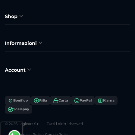
Shop
Informazioni
Account
Bonifico
RiBa
Carta
PayPal
Klarna
Scalapay
© 2026 Lagicart S.r.l. — Tutti i diritti riservati
Privacy Policy
Cookie Policy