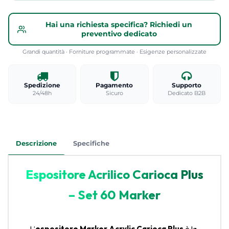
Hai una richiesta specifica? Richiedi un
preventivo dedicato
Grandi quantità · Forniture programmate · Esigenze personalizzate
Spedizione
Pagamento
Supporto
24/48h
Sicuro
Dedicato B2B
Descrizione
Specifiche
Espositore Acrilico Carioca Plus
– Set 60 Marker
L’
espositore Marker Acrylic Carioca Plus
è la