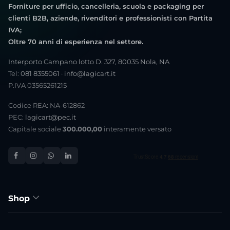
Forniture per ufficio, cancelleria, scuola e packaging per
clienti B2B, aziende, rivenditori e professionisti con Partita
IVA;
Oltre 70 anni di esperienza nel settore.
Interporto Campano lotto D. 327, 80035 Nola, NA
Tel:
081 8355061
·
info@lagicart.it
P.IVA 03565261215
Codice REA: NA-612862
PEC:
lagicart@pec.it
Capitale sociale
300.000,00
interamente versato
Shop