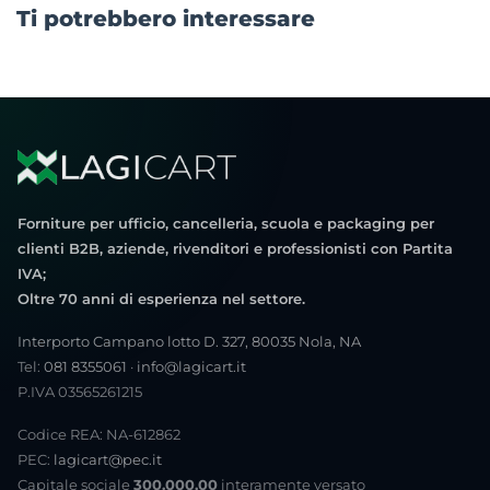
Ti potrebbero interessare
Forniture per ufficio, cancelleria, scuola e packaging per
clienti B2B, aziende, rivenditori e professionisti con Partita
IVA;
Oltre 70 anni di esperienza nel settore.
Interporto Campano lotto D. 327, 80035 Nola, NA
Tel:
081 8355061
·
info@lagicart.it
P.IVA 03565261215
Codice REA: NA-612862
PEC:
lagicart@pec.it
Capitale sociale
300.000,00
interamente versato