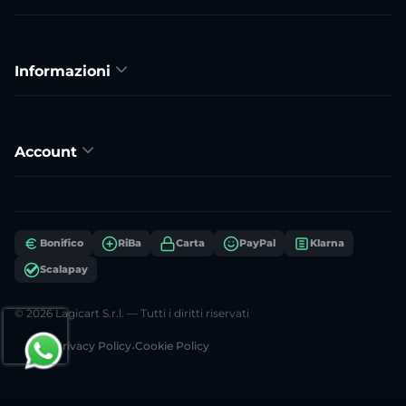
Informazioni
Account
Bonifico
RiBa
Carta
PayPal
Klarna
Scalapay
© 2026 Lagicart S.r.l. — Tutti i diritti riservati
Privacy Policy
•
Cookie Policy