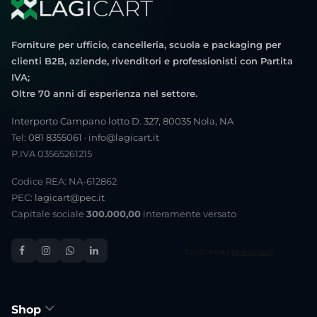
Forniture per ufficio, cancelleria, scuola e packaging per
clienti B2B, aziende, rivenditori e professionisti con Partita
IVA;
Oltre 70 anni di esperienza nel settore.
Interporto Campano lotto D. 327, 80035 Nola, NA
Tel:
081 8355061
·
info@lagicart.it
P.IVA 03565261215
Codice REA: NA-612862
PEC:
lagicart@pec.it
Capitale sociale
300.000,00
interamente versato
Shop