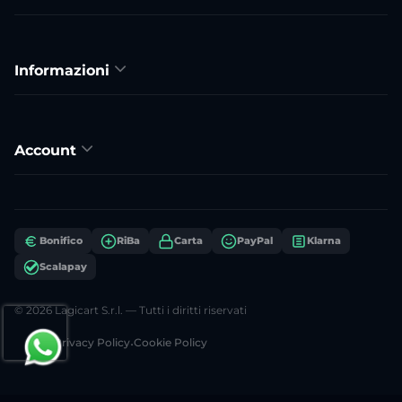
Informazioni
Account
Bonifico
RiBa
Carta
PayPal
Klarna
Scalapay
© 2026 Lagicart S.r.l. — Tutti i diritti riservati
Privacy Policy
•
Cookie Policy