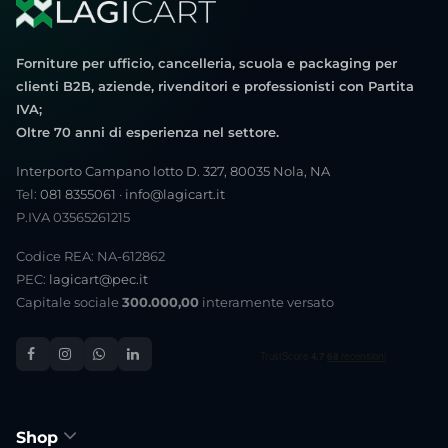
Forniture per ufficio, cancelleria, scuola e packaging per
clienti B2B, aziende, rivenditori e professionisti con Partita
IVA;
Oltre 70 anni di esperienza nel settore.
Interporto Campano lotto D. 327, 80035 Nola, NA
Tel:
081 8355061
·
info@lagicart.it
P.IVA 03565261215
Codice REA: NA-612862
PEC:
lagicart@pec.it
Capitale sociale
300.000,00
interamente versato
Shop