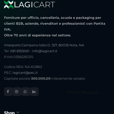
Forniture per ufficio, cancelleria, scuola e packaging per
clienti B2B, aziende, rivenditori e professionisti con Partita
IVA;
Oltre 70 anni di esperienza nel settore.
Interporto Campano lotto D. 327, 80035 Nola, NA
Tel:
081 8355061
·
info@lagicart.it
P.IVA 03565261215
Codice REA: NA-612862
PEC:
lagicart@pec.it
Capitale sociale
300.000,00
interamente versato
Shop