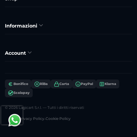
Informazioni
Account
Bonifico
RiBa
Carta
PayPal
Klarna
Scalapay
© 2026 Lagicart S.r.l. — Tutti i diritti riservati
Privacy Policy
•
Cookie Policy