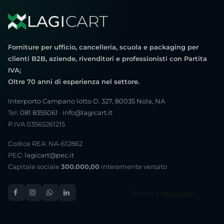
Forniture per ufficio, cancelleria, scuola e packaging per
clienti B2B, aziende, rivenditori e professionisti con Partita
IVA;
Oltre 70 anni di esperienza nel settore.
Interporto Campano lotto D. 327, 80035 Nola, NA
Tel:
081 8355061
·
info@lagicart.it
P.IVA 03565261215
Codice REA: NA-612862
PEC:
lagicart@pec.it
Capitale sociale
300.000,00
interamente versato