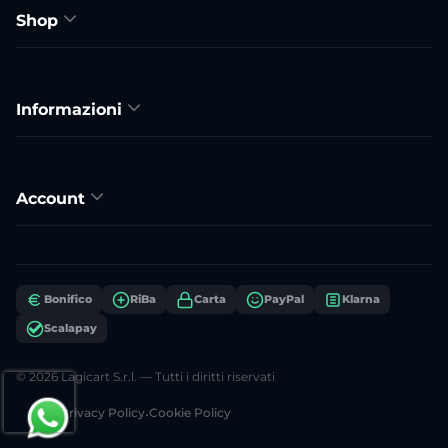
Shop
Informazioni
Account
Bonifico
RiBa
Carta
PayPal
Klarna
Scalapay
© 2026 Lagicart S.r.l. — Tutti i diritti riservati
Privacy Policy
•
Cookie Policy